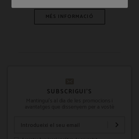
SUBSCRIGUI'S
Mantingui's al dia de les promocions i
avantatges que dissenyem per a vostè