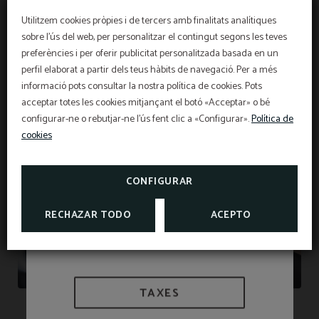
Utilitzem cookies pròpies i de tercers amb finalitats analítiques
sobre l'ús del web, per personalitzar el contingut segons les teves
preferències i per oferir publicitat personalitzada basada en un
OFERTA EXCLUSIVA
perfil elaborat a partir dels teus hàbits de navegació. Per a més
informació pots consultar la nostra política de cookies. Pots
Preu millor garantit, descompte per reserva
anticipada, esmorzar gratuït i assegurança de
cancel·lació gratuïta inclosa!
acceptar totes les cookies mitjançant el botó «Acceptar» o bé
INFORMACIÓ
L'Hotel Sant Pau us ofereix un segur de
configurar-ne o rebutjar-ne l'ús fent clic a «Configurar».
Política de
cancel·lació exclusiu per a reserves fetes a la web
oficial.
cookies
Informació d'interès
VEURE PROMOCIONS
TAXES I EXEMPCIONS
CONSULTAR SEGUR DE
CANCEL·LACIÓ
CONFIGURAR
RECHAZAR TODO
ACEPTO
TAXES
Assegurança de cancel · lació