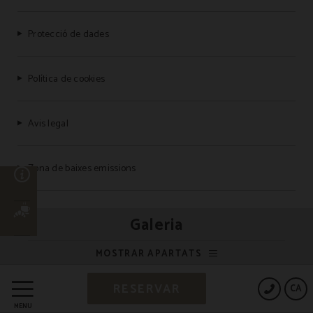
Protecció de dades
Política de cookies
Avis legal
Zona de baixes emissions
ó
Preguntes freqüents
Galeria
MOSTRAR APARTATS
Powered by Keytel
RESERVAR
CA
Compra segura
MENÚ