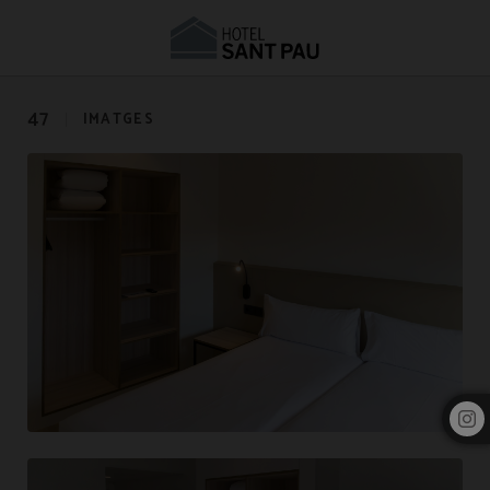
Galeria de Fotos | Hotel Sant Pau Barcelona
47
IMATGES