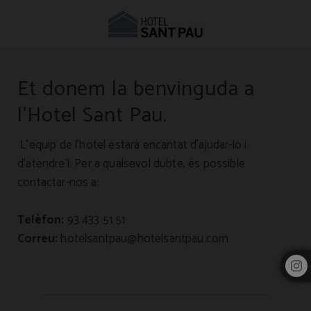
Com Arribar i Contactar | Hotel Sant Pau Barcelona
Et donem la benvinguda a
l’Hotel Sant Pau.
L’equip de l’hotel estarà encantat d’ajudar-lo i
d’atendre’l. Per a qualsevol dubte, és possible
contactar-nos a:
Telèfon:
93 433 51 51
Correu:
hotelsantpau@hotelsantpau.com