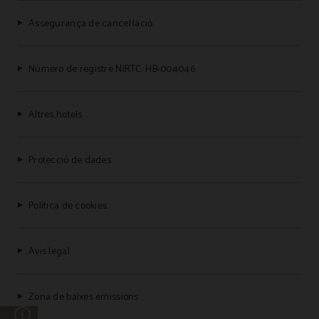
Assegurança de cancel·lació
Número de registre NIRTC: HB-004046
Altres hotels
Protecció de dades
Política de cookies
Avis legal
Zona de baixes emissions
ó