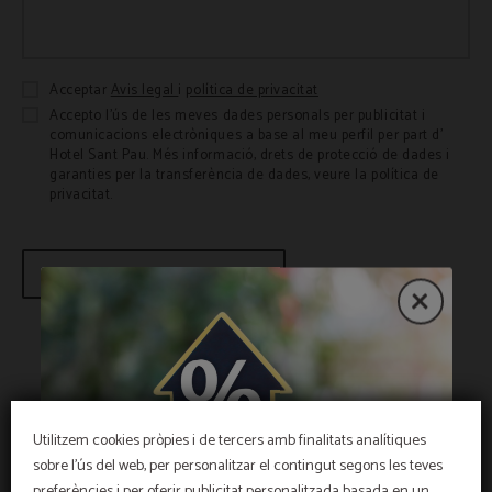
Acceptar
Avis legal
i
política de privacitat
Accepto l'ús de les meves dades personals per publicitat i
comunicacions electròniques a base al meu perfil per part d'
Hotel Sant Pau. Més informació, drets de protecció de dades i
garanties per la transferència de dades, veure la política de
privacitat.
ENVIAR
Veure mapa interactiu
Utilitzem cookies pròpies i de tercers amb finalitats analítiques
sobre l'ús del web, per personalitzar el contingut segons les teves
preferències i per oferir publicitat personalitzada basada en un