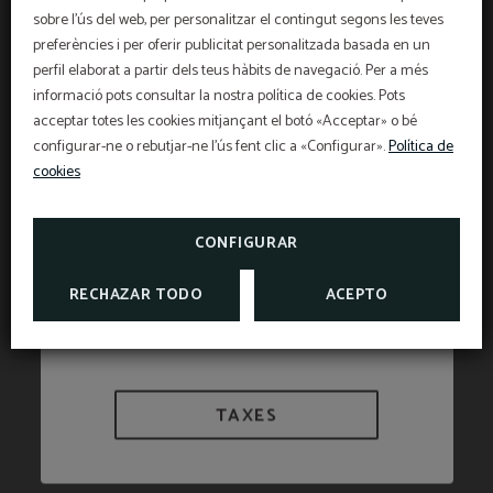
sobre l'ús del web, per personalitzar el contingut segons les teves
preferències i per oferir publicitat personalitzada basada en un
Serveis de bugaderia /
OFERTA EXCLUSIVA
Restaurant
tintoreria
perfil elaborat a partir dels teus hàbits de navegació. Per a més
informació pots consultar la nostra política de cookies. Pots
Preu millor garantit, descompte per reserva
anticipada, esmorzar gratuït i assegurança de
cancel·lació gratuïta inclosa!
acceptar totes les cookies mitjançant el botó «Acceptar» o bé
INFORMACIÓ
L'Hotel Sant Pau us ofereix un segur de
configurar-ne o rebutjar-ne l'ús fent clic a «Configurar».
Política de
cancel·lació exclusiu per a reserves fetes a la web
oficial.
cookies
Informació d'interès
Dutxa
Parking
VEURE PROMOCIONS
TAXES I EXEMPCIONS
CONSULTAR SEGUR DE
CANCEL·LACIÓ
CONFIGURAR
Aire condicionat o
RECHAZAR TODO
ACEPTO
Bressols
calefacció segons
temporada
TAXES