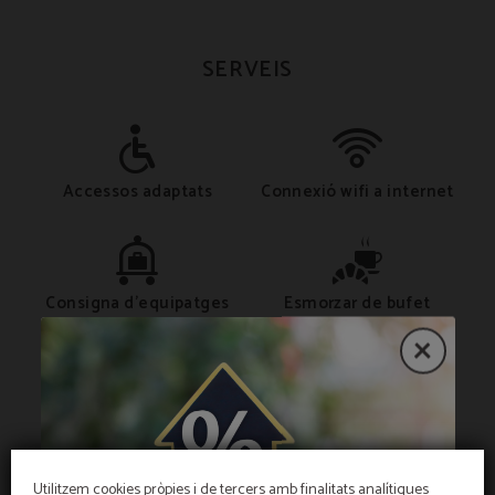
SERVEIS
Accessos adaptats
Connexió wifi a internet
Consigna d'equipatges
Esmorzar de bufet
Premsa en zones
Recepció 24 hores
comunes
Utilitzem cookies pròpies i de tercers amb finalitats analítiques