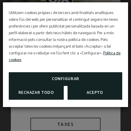
Utilitzem cookies pròpies i de tercers amb finalitats analítiques
sobre l'ús del web, per personalitzar el contingut segons les teves
preferències i per oferir publicitat personalitzada basada en un
OFERTA EXCLUSIVA
perfil elaborat a partir dels teus hàbits de navegació. Per a més
Preu millor garantit, descompte per reserva
informació pots consultar la nostra política de cookies. Pots
anticipada, esmorzar gratuït i assegurança de
cancel·lació gratuïta inclosa!
acceptar totes les cookies mitjançant el botó «Acceptar» o bé
INFORMACIÓ
L'Hotel Sant Pau us ofereix un segur de
configurar-ne o rebutjar-ne l'ús fent clic a «Configurar».
Política de
cancel·lació exclusiu per a reserves fetes a la web
oficial.
cookies
Informació d'interès
VEURE PROMOCIONS
TAXES I EXEMPCIONS
CONSULTAR SEGUR DE
CANCEL·LACIÓ
CONFIGURAR
RECHAZAR TODO
ACEPTO
TAXES