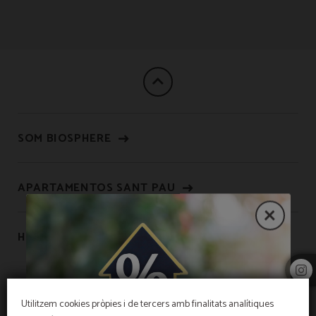
Assegurança De Cancelació Inclosa de l´Hotel Sant Pau a Barcelona. Web Ofici
SOM BIOSPHERE
APARTAMENTOS SANT PAU
HOSTAL LAMI
Utilitzem cookies pròpies i de tercers amb finalitats analítiques