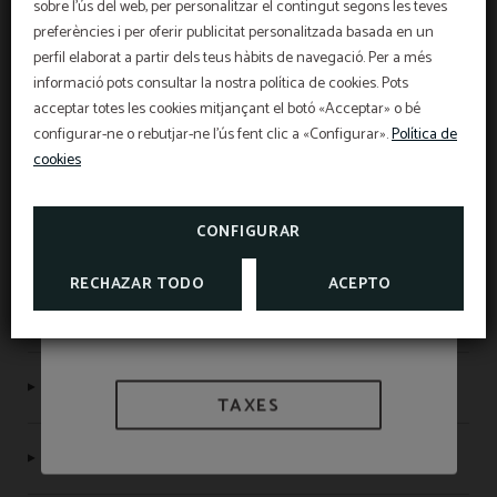
sobre l'ús del web, per personalitzar el contingut segons les teves
HOTEL SANT PAU
preferències i per oferir publicitat personalitzada basada en un
OFERTA EXCLUSIVA
perfil elaborat a partir dels teus hàbits de navegació. Per a més
informació pots consultar la nostra política de cookies. Pots
Preu millor garantit, descompte per reserva
anticipada, esmorzar gratuït i assegurança de
Assegurança de cancel·lació
cancel·lació gratuïta inclosa!
acceptar totes les cookies mitjançant el botó «Acceptar» o bé
INFORMACIÓ
L'Hotel Sant Pau us ofereix un segur de
configurar-ne o rebutjar-ne l'ús fent clic a «Configurar».
Política de
cancel·lació exclusiu per a reserves fetes a la web
oficial.
cookies
Informació d'interès
Número de registre NIRTC: HB-004046
VEURE PROMOCIONS
TAXES I EXEMPCIONS
CONSULTAR SEGUR DE
CANCEL·LACIÓ
CONFIGURAR
Altres hotels
RECHAZAR TODO
ACEPTO
Protecció de dades
Política de cookies
TAXES
Avis legal