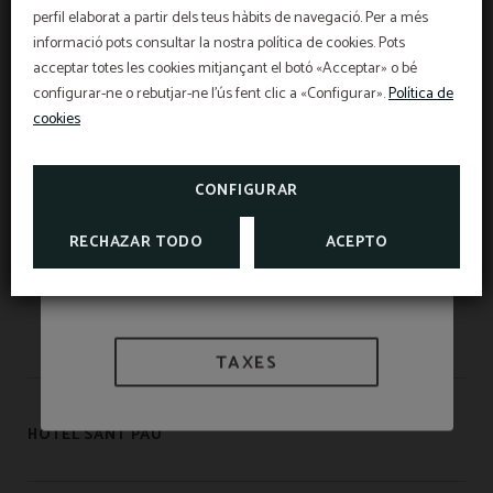
OFERTA EXCLUSIVA
perfil elaborat a partir dels teus hàbits de navegació. Per a més
informació pots consultar la nostra política de cookies. Pots
Preu millor garantit, descompte per reserva
anticipada, esmorzar gratuït i assegurança de
cancel·lació gratuïta inclosa!
acceptar totes les cookies mitjançant el botó «Acceptar» o bé
INFORMACIÓ
L'Hotel Sant Pau us ofereix un segur de
configurar-ne o rebutjar-ne l'ús fent clic a «Configurar».
Política de
cancel·lació exclusiu per a reserves fetes a la web
oficial.
cookies
Informació d'interès
SOM BIOSPHERE
VEURE PROMOCIONS
TAXES I EXEMPCIONS
CONSULTAR SEGUR DE
CANCEL·LACIÓ
CONFIGURAR
APARTAMENTOS SANT PAU
RECHAZAR TODO
ACEPTO
HOSTAL LAMI
TAXES
HOTEL SANT PAU