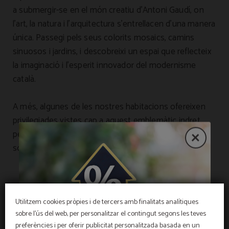
a submergir-se en el món creatiu d’Antoni Gaudí, on
l’art, la natura i l’arquitectura s’entrellacen d’una manera
única. Passegi pels seus colorits mosaics, camins
sinuosos i jardins, i descobreixi un espai que reflecteix
la imaginació i l’esperit innovador del modernisme
català.
A més, algunes de les nostres habitacions ofereixen
privilegiades vistes cap a aquest emblemàtic indret,
permetent-li gaudir de la seva màgia fins i tot sense
sortir de l’hotel.
Utilitzem cookies pròpies i de tercers amb finalitats analítiques
sobre l'ús del web, per personalitzar el contingut segons les teves
preferències i per oferir publicitat personalitzada basada en un