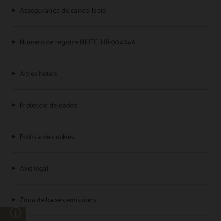
Assegurança de cancel·lació
Número de registre NIRTC: HB-004046
Altres hotels
Protecció de dades
Política de cookies
Avis legal
Zona de baixes emissions
ó