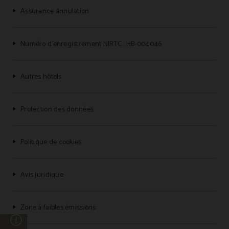
Assurance annulation
Numéro d’enregistrement NIRTC : HB-004046
Autres hôtels
Protection des données
Politique de cookies
Avis juridique
Zone à faibles émissions
n