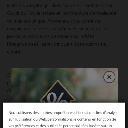
invite à vous plonger dans l’univers créatif de Antoni
Gaudí, où l’art, la nature et l’architecture s’entrelacent
de manière unique. Promenez-vous parmi ses
mosaïques colorées, ses chemins sinueux et ses
jardins, et découvrez un espace qui reflète
l’imagination et l’esprit innovant du modernisme
catalan.
De plus, certaines de nos chambres offrent des vues
privilégiées sur ce lieu emblématique, vous permettant
de profiter de sa magie sans même quitter l’hôtel.
Nous utilisons des cookies propriétaires et tiers à des fins d'analyse
sur l'utilisation du Web, personnalisons le contenu en fonction de
vos préférences et des publicités personnalisées basées sur un