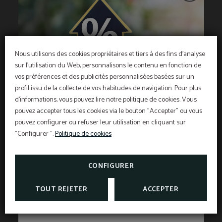
Nous utilisons des cookies propriétaires et tiers à des fins d'analyse
sur l'utilisation du Web, personnalisons le contenu en fonction de
vos préférences et des publicités personnalisées basées sur un
OFFRE EXCLUSIVE
profil issu de la collecte de vos habitudes de navigation. Pour plus
Meilleur prix garanti, réduction pour réservation
d'informations, vous pouvez lire notre politique de cookies. Vous
anticipée, petit déjeuner gratuit et assurance
annulation gratuite inclus!
pouvez accepter tous les cookies via le bouton "Accepter" ou vous
INFORMATION
L’Hôtel Sant Pau os inclut une assurance
pouvez configurer ou refuser leur utilisation en cliquant sur
annulation exclusive pour les réservations
effectuées sur le site officiel.
"Configurer ".
Politique de cookies
Information d'intérêt
VOIR PROMOTIONS
TAXES ET EXONÉRATIONS
CONSULTER L’ASSURANCE
ANNULATION
CONFIGURER
TOUT REJETER
ACCEPTER