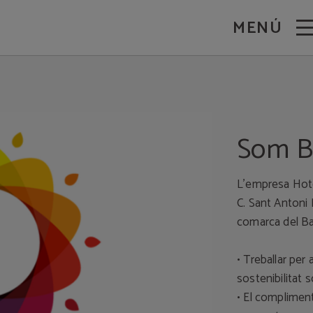
MENÚ
Som B
L’empresa Hote
C. Sant Antoni M
comarca del Ba
• Treballar per 
sostenibilitat 
• El compliment