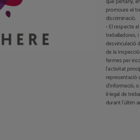
que pertany, en 
promoure el tre
discriminació.
• El respecte al
treballadores, 
desvinculació d
de la Inspecció
fermes per inc
l'activitat prin
representació d
d'informació, 
il•legal de treb
durant l'últim a