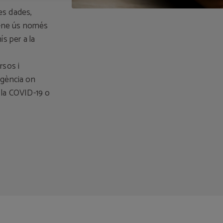
les dades,
nt-ne ús només
ís per a la
rsos i
ngència on
 la COVID-19 o