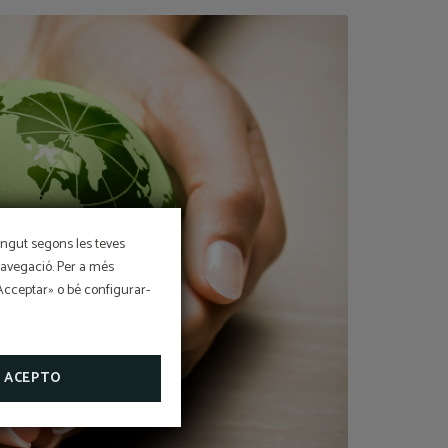
tingut segons les teves
 navegació. Per a més
morzar
«Acceptar» o bé configurar-
u per a
ACEPTO