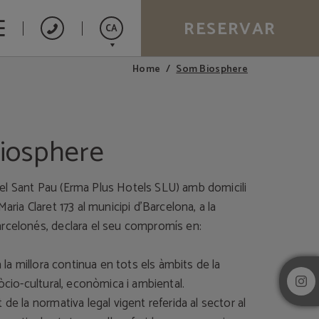
RESERVAR
CA
Som Biosphere
Home
Español
English
Français
iosphere
l Sant Pau (Erma Plus Hotels SLU) amb domicili
aria Claret 173 al municipi d’Barcelona, a la
rcelonés, declara el seu compromís en:
a la millora continua en tots els àmbits de la
sòcio-cultural, econòmica i ambiental.
 de la normativa legal vigent referida al sector al