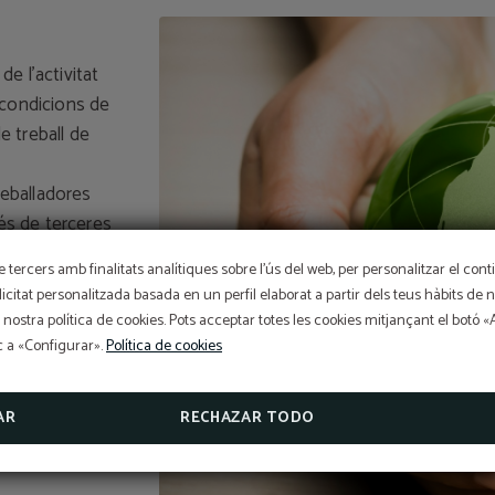
de l’activitat
 condicions de
de treball de
reballadores
vés de terceres
rups
OFERTA EXCLUSIVA
e tercers amb finalitats analítiques sobre l'ús del web, per personalitzar el con
blicitat personalitzada basada en un perfil elaborat a partir dels teus hàbits de
Preu millor garantit, descompte per reserva anticipada, es
que preveu la
gratuït i assegurança de cancel·lació gratuïta inclosa!
 nostra política de cookies. Pots acceptar totes les cookies mitjançant el botó 
organització.
L'Hotel Sant Pau us ofereix un segur de cancel·lació exclusi
ic a «Configurar».
Política de cookies
reserves fetes a la web oficial.
 dels informes
VEURE PROMOCIONS
d'adaptació de
AR
RECHAZAR TODO
CONSULTAR SEGUR DE CANCEL·LACIÓ
 l'efecte de
alut i