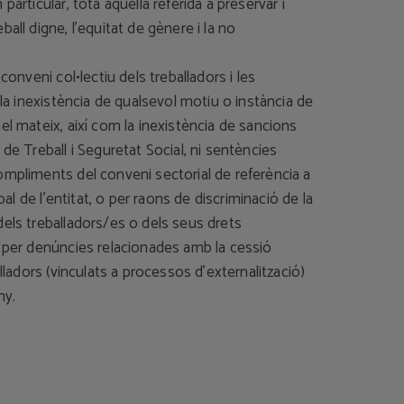
particular, tota aquella referida a preservar i
ball digne, l’equitat de gènere i la no
 conveni col•lectiu dels treballadors i les
i la inexistència de qualsevol motiu o instància de
el mateix, així com la inexistència de sancions
 de Treball i Seguretat Social, ni sentències
ompliments del conveni sectorial de referència a
cipal de l'entitat, o per raons de discriminació de la
els treballadors/es o dels seus drets
o per denúncies relacionades amb la cessió
alladors (vinculats a processos d’externalització)
ny.