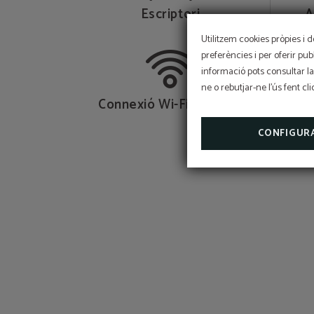
Escriptori
A
Utilitzem cookies pròpies i d
preferències i per oferir pu
informació pots consultar la
ne o rebutjar-ne l'ús fent cl
Connexió Wi-Fi gratuïta
CONFIGUR