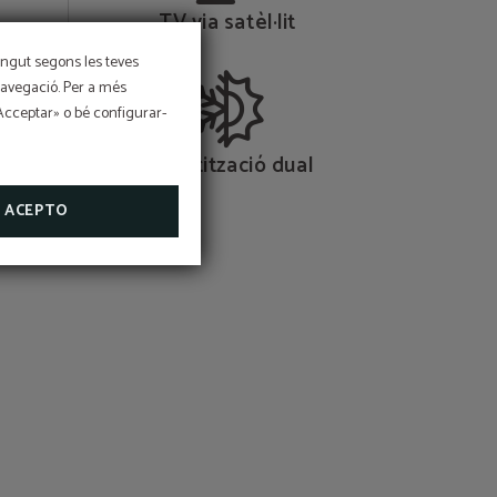
TV via satèl·lit
tingut segons les teves
 navegació. Per a més
morzar
«Acceptar» o bé configurar-
u per a
Climatització dual
ACEPTO