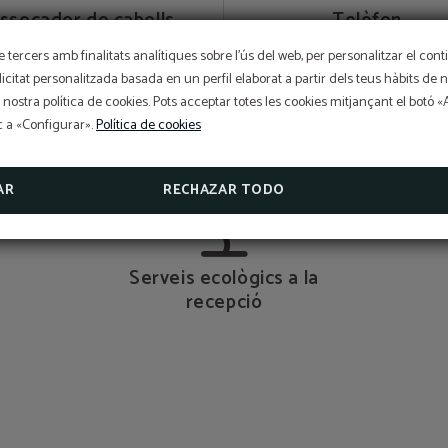
ssecador de cabells
Telèfon
OFERTA EXCLUSIVA
e tercers amb finalitats analítiques sobre l'ús del web, per personalitzar el con
blicitat personalitzada basada en un perfil elaborat a partir dels teus hàbits de
Preu millor garantit, descompte per reserva anticipada, es
gratuït i assegurança de cancel·lació gratuïta inclosa!
 nostra política de cookies. Pots acceptar totes les cookies mitjançant el botó 
L'Hotel Sant Pau us ofereix un segur de cancel·lació exclusi
ic a «Configurar».
Política de cookies
reserves fetes a la web oficial.
Articles de bany
Lavabo privat
VEURE PROMOCIONS
AR
RECHAZAR TODO
CONSULTAR SEGUR DE CANCEL·LACIÓ
Serveis ecològics a la
recepció