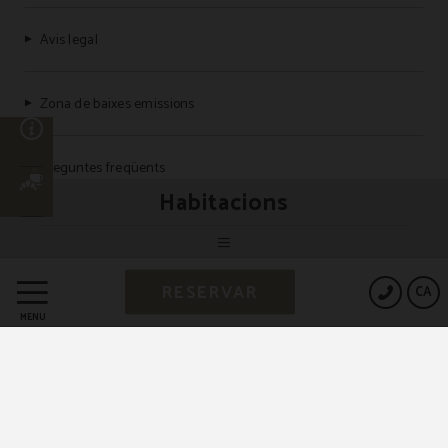
Avis legal
Zona de baixes emissions
ó
Preguntes freqüents
Habitacions
Powered by Keytel
RESERVAR
CA
Compra segura
MENÚ