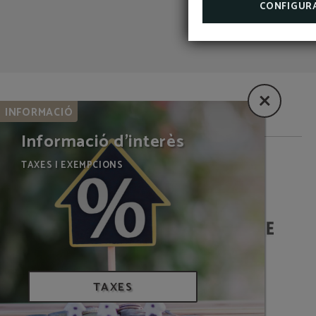
CONFIGUR
INFORMACIÓ
Informació d'interès
TAXES I EXEMPCIONS
SOM BIOSPHERE
TAXES