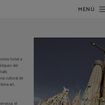
MENÚ
nostre hotel a
tiques del
talls
esa cultural de
bina art,
errassa, el