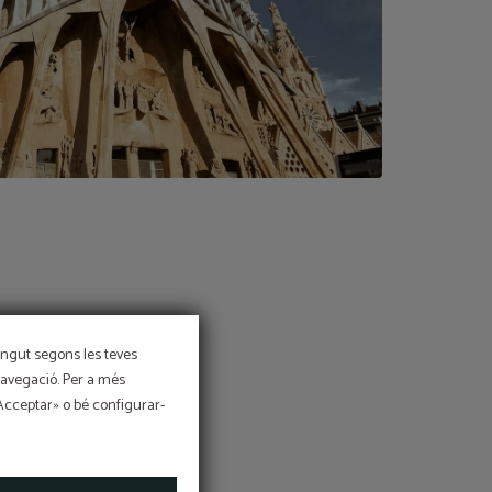
tingut segons les teves
 navegació. Per a més
morzar
«Acceptar» o bé configurar-
u per a