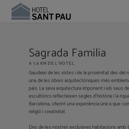
Hotel a prop de la Sagrada Família | Hotel Sant Pau
Sagrada Familia
A 1,6 KM DE L’HOTEL.
Gaudeixi de les vistes i de la proximitat des del 
una de les obres arquitectòniques més emblemà
país. La seva arquitectura imponent i els seus de
escultòrics reflecteixen segles d’història i la riqu
Barcelona, oferint una experiència única que com
religió i creativitat.
Des de les nostres exclusives habitacions amb t