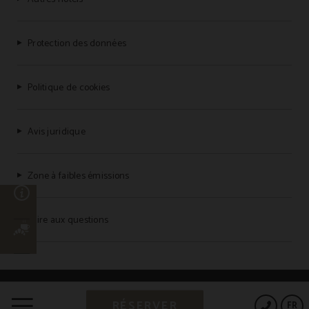
Protection des données
Politique de cookies
Avis juridique
Zone à faibles émissions
n
Foire aux questions
Powered by Keytel
RÉSERVER
FR
Achat sécurisé