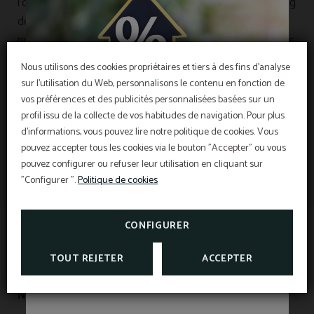
l’occasion du centenaire de sa disparition. Tout au long
de cette période, Barcelone propose une riche
programmation culturelle comprenant des expositions,
des itinéraires thématiques et diverses activités
Nous utilisons des cookies propriétaires et tiers à des fins d'analyse
mettant en lumière son héritage artistique ainsi que sa
sur l'utilisation du Web, personnalisons le contenu en fonction de
contribution décisive au développement du
vos préférences et des publicités personnalisées basées sur un
OFFRE EXCLUSIVE
modernisme catalan.
profil issu de la collecte de vos habitudes de navigation. Pour plus
Meilleur prix garanti, réduction pour réservation
d'informations, vous pouvez lire notre politique de cookies. Vous
anticipée, petit déjeuner gratuit et assurance
annulation gratuite inclus!
pouvez accepter tous les cookies via le bouton "Accepter" ou vous
INFORMATION
L’Hôtel Sant Pau os inclut une assurance
pouvez configurer ou refuser leur utilisation en cliquant sur
annulation exclusive pour les réservations
effectuées sur le site officiel.
"Configurer ".
Politique de cookies
Information d'intérêt
VOIR PROMOTIONS
TAXES ET EXONÉRATIONS
CONSULTER L’ASSURANCE
ANNULATION
CONFIGURER
TOUT REJETER
ACCEPTER
NOUS SOMMES BIOSPHERE