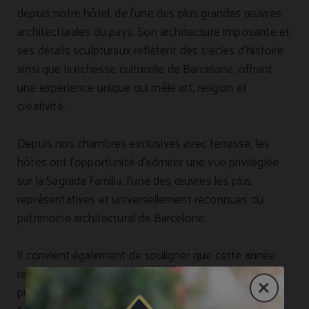
depuis notre hôtel, de l’une des plus grandes œuvres
architecturales du pays. Son architecture imposante et
ses détails sculpturaux reflètent des siècles d’histoire
ainsi que la richesse culturelle de Barcelone, offrant
une expérience unique qui mêle art, religion et
créativité.
Depuis nos chambres exclusives avec terrasse, les
hôtes ont l’opportunité d’admirer une vue privilégiée
sur la Sagrada Família, l’une des œuvres les plus
représentatives et universellement reconnues du
patrimoine architectural de Barcelone.
Il convient également de souligner que cette année
revêt une importance particulière pour la ville,
puisqu’elle est consacrée à la figure d’Antoni Gaudí à