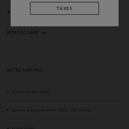
TAXES
APARTAMENTOS SANT PAU
HOSTAL LAMI
HOTEL SANT PAU
Assurance annulation
Numéro d’enregistrement NIRTC : HB-004046
Autres hôtels