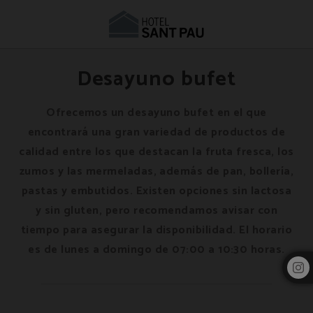
Restaurante y Cafetería en Barcelona | Hotel Sant Pau
Desayuno bufet
Ofrecemos un desayuno bufet en el que
encontrará una gran variedad de productos de
calidad entre los que destacan la fruta fresca, los
zumos y las mermeladas, además de pan, bollería,
pastas y embutidos. Existen opciones sin lactosa
y sin gluten, pero recomendamos avisar con
tiempo para asegurar la disponibilidad. El horario
es de lunes a domingo de 07:00 a 10:30 horas.