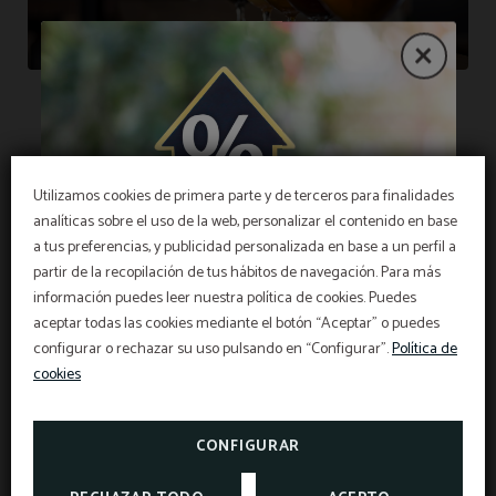
Utilizamos cookies de primera parte y de terceros para finalidades
Restaurante
analíticas sobre el uso de la web, personalizar el contenido en base
a tus preferencias, y publicidad personalizada en base a un perfil a
OFERTA EXCLUSIVA
partir de la recopilación de tus hábitos de navegación. Para más
Si prefiere comer en nuestro restaurante,
¡Mejor precio garantizado, descuento por early
información puedes leer nuestra política de cookies. Puedes
disponemos de una variada carta en la que podrá
booking, desayuno gratis y seguro de
cancelación gratis incluido!
aceptar todas las cookies mediante el botón “Aceptar” o puedes
INFORMACIÓN
encontrar ensaladas, pizzas, pastas, carnes,
El Hotel Sant Pau os incluye un seguro de
configurar o rechazar su uso pulsando en “Configurar”.
Política de
cancelación exclusivo para reservas realizadas en
pescados, bocadillos y deliciosos postres con
la web oficial.
cookies
Información de interés
precios asequibles. Durante la semana ofrecemos
VER PROMOCIONES
TASAS Y EXENCIONES
un Menú Semanal con varios primeros, segundos y
CONSULTAR SEGURO DE
CANCELACIÓN
CONFIGURAR
postres. También ofrecemos Menú Express.