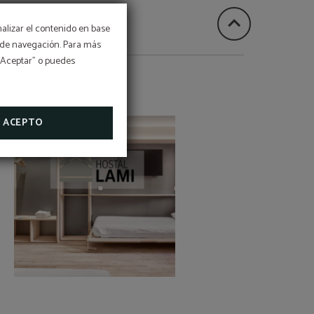
nalizar el contenido en base
os de navegación. Para más
esayuno
 “Aceptar” o puedes
lusivo
HOSTAL LAMI
ACEPTO