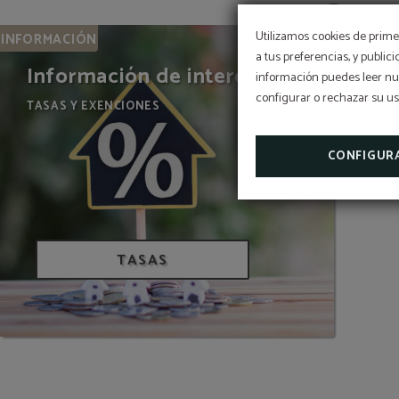
Utilizamos cookies de primer
INFORMACIÓN
a tus preferencias, y public
Información de interés
información puedes leer nue
configurar o rechazar su u
TASAS Y EXENCIONES
SOMOS BIOSPHERE
CONFIGUR
TASAS