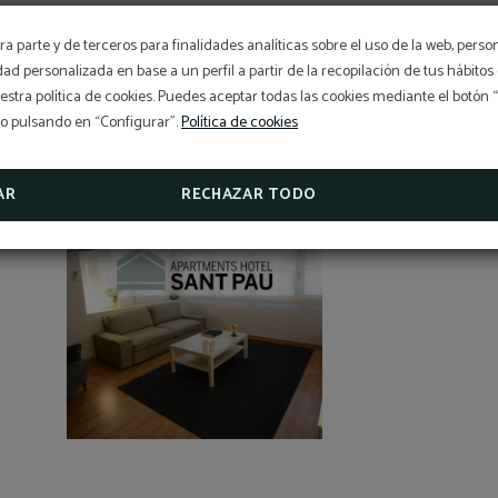
OFERTA EXCLUSIVA
a parte y de terceros para finalidades analíticas sobre el uso de la web, perso
idad personalizada en base a un perfil a partir de la recopilación de tus hábit
¡Mejor precio garantizado, descuento por early booking, d
stra política de cookies. Puedes aceptar todas las cookies mediante el botón
gratis y seguro de cancelación gratis incluido!
El Hotel Sant Pau os incluye un seguro de cancelación exc
so pulsando en “Configurar”.
Política de cookies
para reservas realizadas en la web oficial.
APARTAMENTOS SANT PAU
VER PROMOCIONES
AR
RECHAZAR TODO
CONSULTAR SEGURO DE CANCELACIÓN