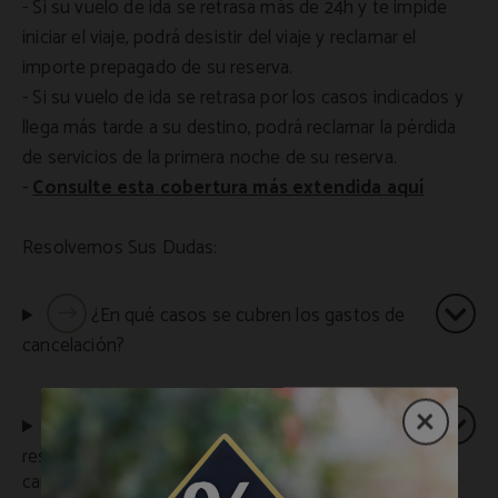
- Si su vuelo de ida se retrasa más de 24h y te impide
iniciar el viaje, podrá desistir del viaje y reclamar el
importe prepagado de su reserva.
- Si su vuelo de ida se retrasa por los casos indicados y
llega más tarde a su destino, podrá reclamar la pérdida
de servicios de la primera noche de su reserva.
-
Consulte esta cobertura más extendida aquí
Resolvemos Sus Dudas:
¿En qué casos se cubren los gastos de
cancelación?
¿Qué tengo que hacer para cancelar mi
reserva y solicitar el reembolso los gastos de
cancelación?