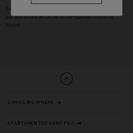
En Hotel Sant Pau, su Seguridad es nuestra Prioridad
por eso está a un Clic de la Tranquilidad – ¡Reserva
Ahora!
SOMOS BIOSPHERE
APARTAMENTOS SANT PAU