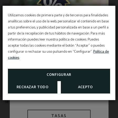
¿A qué personas cubre el seguro?
Utilizamos cookies de primera parte y de terceros para finalidades
analíticas sobre el uso de la web, personalizar el contenido en base
a tus preferencias, y publicidad personalizada en base a un perfil a
OFERTA EXCLUSIVA
partir de la recopilación de tus hábitos de navegación. Para más
¿Dónde puedo ver todas las condiciones
¡Mejor precio garantizado, descuento por early
información puedes leer nuestra política de cookies. Puedes
de la póliza del seguro?
booking, desayuno gratis y seguro de
cancelación gratis incluido!
aceptar todas las cookies mediante el botón “Aceptar” o puedes
INFORMACIÓN
El Hotel Sant Pau os incluye un seguro de
configurar o rechazar su uso pulsando en “Configurar”.
Política de
cancelación exclusivo para reservas realizadas en
la web oficial.
cookies
Información de interés
Para visualizar una versión extendida de
VER PROMOCIONES
las preguntas frecuentes: puedes encontrar más
TASAS Y EXENCIONES
CONSULTAR SEGURO DE
CANCELACIÓN
información
CONFIGURAR
RECHAZAR TODO
ACEPTO
Para visualizar preguntas relacionadas con
la cobertura sobre la COVID pulsa
TASAS