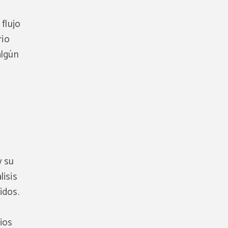
 flujo
rio
algún
y su
lisis
idos.
cios