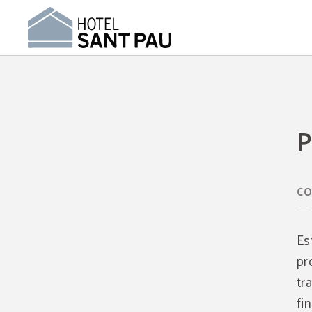
Política de Cookies | Hotel Sant Pau Barcelona
P
CO
Es
pr
tr
fi