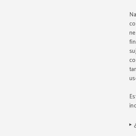
Na
co
ne
fi
su
co
ta
us
Es
in