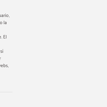
ario,
o la
. El
sí
r
webs,
esayuno
lusivo