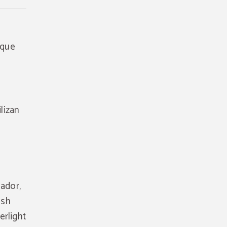
 que
lizan
ador,
ash
erlight