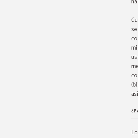
há
Cu
se
co
mi
us
me
co
(b
as
¿P
Lo