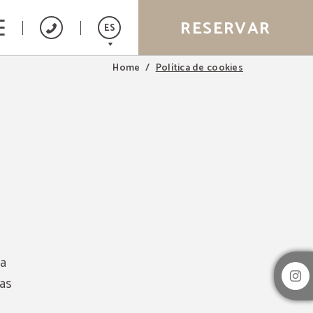
RESERVAR
ES
Política de cookies
Home
Catalán
English
Français
a
 a
ras