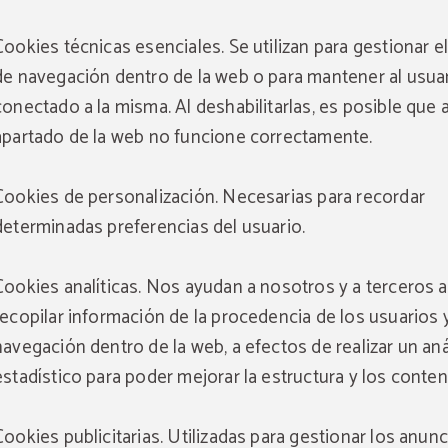
para reservas realizadas en la web oficial.
VER PROMOCIONES
Cookies técnicas esenciales. Se utilizan para gestionar el
CONSULTAR SEGURO DE CANCELACIÓN
de navegación dentro de la web o para mantener al usua
conectado a la misma. Al deshabilitarlas, es posible que 
apartado de la web no funcione correctamente.
Cookies de personalización. Necesarias para recordar
determinadas preferencias del usuario.
Cookies analíticas. Nos ayudan a nosotros y a terceros a
recopilar información de la procedencia de los usuarios 
navegación dentro de la web, a efectos de realizar un aná
estadístico para poder mejorar la estructura y los conten
Cookies publicitarias. Utilizadas para gestionar los anun