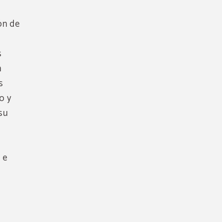
ón de
s
n
s
o y
su
 e