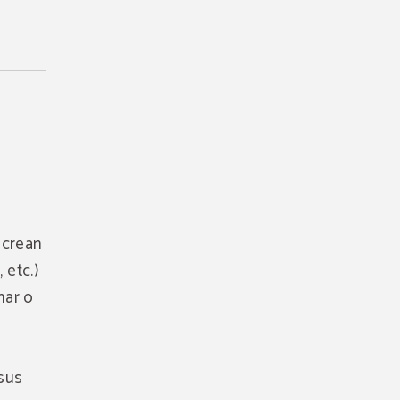
 crean
 etc.)
nar o
 sus