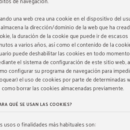
bitos de navegación.
ando una web crea una cookie en el dispositivo del usu
 almacena la dirección/dominio de la web que ha cread
okie, la duración de la cookie que puede ir de escasos
nutos a varios años, así como el contenido de la cookie
uario puede deshabilitar las cookies en todo momento
diante el sistema de configuración de este sitio web, a
mo configurar su programa de navegación para impedi
loquear) el uso de cookies por parte de determinadas 
í como borrar las cookies almacenadas previamente.
ARA QUÉ SE USAN LAS COOKIES?
OFERTA EXCLUSIVA
¡Mejor precio garantizado, descuento por early booking, d
gratis y seguro de cancelación gratis incluido!
s usos o finalidades más habituales son:
El Hotel Sant Pau os incluye un seguro de cancelación exc