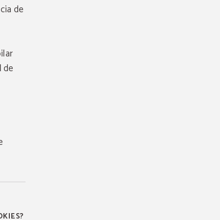
ncia de
ilar
l de
e
OKIES?