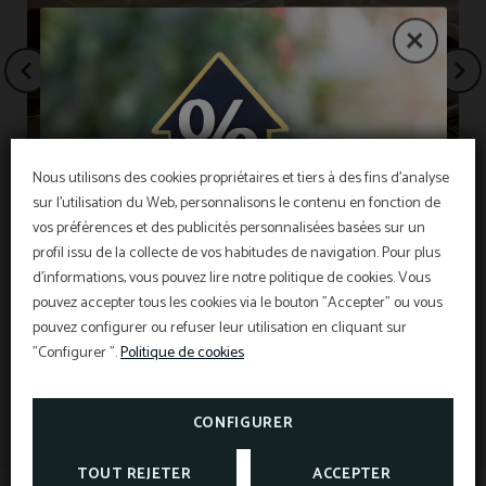
Nous utilisons des cookies propriétaires et tiers à des fins d'analyse
sur l'utilisation du Web, personnalisons le contenu en fonction de
vos préférences et des publicités personnalisées basées sur un
OFFRE EXCLUSIVE
Petit-déjeuner gratuit
profil issu de la collecte de vos habitudes de navigation. Pour plus
Meilleur prix garanti, réduction pour réservation
d'informations, vous pouvez lire notre politique de cookies. Vous
anticipée, petit déjeuner gratuit et assurance
annulation gratuite inclus!
pouvez accepter tous les cookies via le bouton "Accepter" ou vous
INFORMATION
L’Hôtel Sant Pau os inclut une assurance
pouvez configurer ou refuser leur utilisation en cliquant sur
annulation exclusive pour les réservations
effectuées sur le site officiel.
"Configurer ".
Politique de cookies
Information d'intérêt
VOIR PROMOTIONS
TAXES ET EXONÉRATIONS
CONSULTER L’ASSURANCE
ANNULATION
CONFIGURER
TOUT REJETER
ACCEPTER