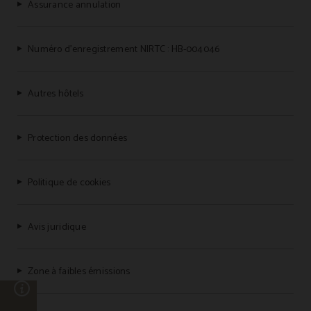
Assurance annulation
Numéro d’enregistrement NIRTC : HB-004046
Autres hôtels
Protection des données
Politique de cookies
Avis juridique
Zone à faibles émissions
n