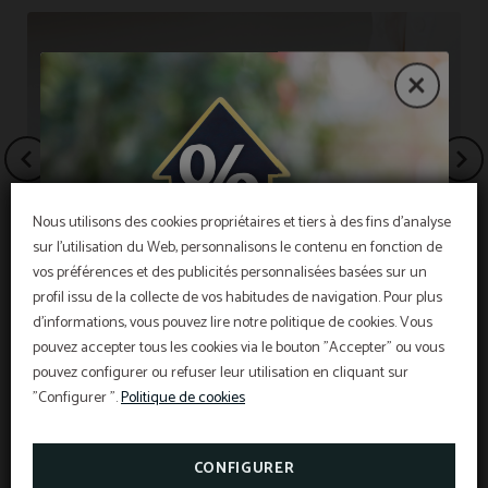
Nous utilisons des cookies propriétaires et tiers à des fins d'analyse
sur l'utilisation du Web, personnalisons le contenu en fonction de
vos préférences et des publicités personnalisées basées sur un
OFFRE EXCLUSIVE
profil issu de la collecte de vos habitudes de navigation. Pour plus
d'informations, vous pouvez lire notre politique de cookies. Vous
Meilleur prix garanti, réduction pour réservation
Offre mobile
anticipée, petit déjeuner gratuit et assurance
annulation gratuite inclus!
pouvez accepter tous les cookies via le bouton "Accepter" ou vous
INFORMATION
L’Hôtel Sant Pau os inclut une assurance
pouvez configurer ou refuser leur utilisation en cliquant sur
annulation exclusive pour les réservations
effectuées sur le site officiel.
"Configurer ".
Politique de cookies
Information d'intérêt
VOIR PROMOTIONS
TAXES ET EXONÉRATIONS
CONSULTER L’ASSURANCE
ANNULATION
CONFIGURER