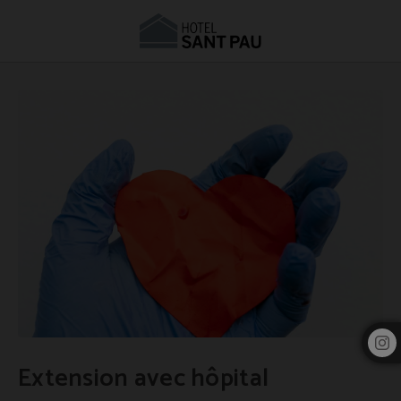
Extension Avec Hôpital de l´Hôtel Hotel Sant Pau à Barcelone. Site Web Officiel.
Extension avec hôpital