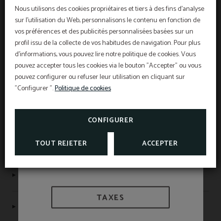
Nous utilisons des cookies propriétaires et tiers à des fins d'analyse
sur l'utilisation du Web, personnalisons le contenu en fonction de
vos préférences et des publicités personnalisées basées sur un
OFFRE EXCLUSIVE
profil issu de la collecte de vos habitudes de navigation. Pour plus
HOTEL SANT PAU
d'informations, vous pouvez lire notre politique de cookies. Vous
Meilleur prix garanti, réduction pour réservation
anticipée, petit déjeuner gratuit et assurance
annulation gratuite inclus!
pouvez accepter tous les cookies via le bouton "Accepter" ou vous
INFORMATION
L’Hôtel Sant Pau os inclut une assurance
pouvez configurer ou refuser leur utilisation en cliquant sur
Assurance annulation
annulation exclusive pour les réservations
effectuées sur le site officiel.
"Configurer ".
Politique de cookies
Information d'intérêt
VOIR PROMOTIONS
Numéro d’enregistrement NIRTC : HB-004046
TAXES ET EXONÉRATIONS
CONSULTER L’ASSURANCE
ANNULATION
CONFIGURER
TOUT REJETER
ACCEPTER
Autres hôtels
Protection des données
TAXES
Politique de cookies