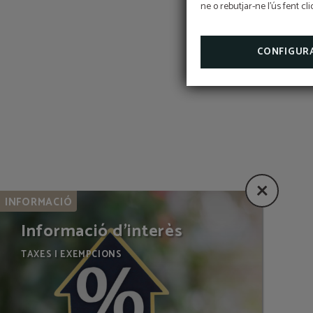
ne o rebutjar-ne l'ús fent cl
CONFIGUR
INFORMACIÓ
Informació d'interès
TAXES I EXEMPCIONS