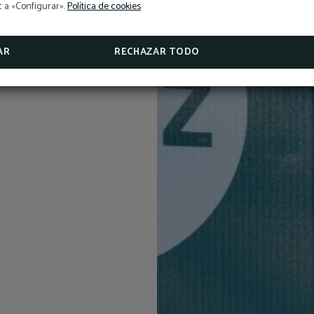
L'Hotel Sant Pau us ofereix un segur de cancel·lació exclusi
ic a «Configurar».
Política de cookies
reserves fetes a la web oficial.
VEURE PROMOCIONS
AR
RECHAZAR TODO
CONSULTAR SEGUR DE CANCEL·LACIÓ