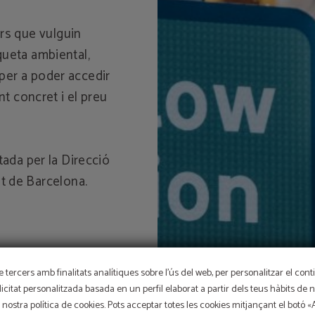
rs que vulguin
iqueta ambiental,
 per a poder accedir
t concret i el preu
itada per la Direcció
t de Barcelona.
OFERTA EXCLUSIVA
e tercers amb finalitats analítiques sobre l'ús del web, per personalitzar el con
blicitat personalitzada basada en un perfil elaborat a partir dels teus hàbits de
Preu millor garantit, descompte per reserva anticipada, es
gratuït i assegurança de cancel·lació gratuïta inclosa!
 nostra política de cookies. Pots acceptar totes les cookies mitjançant el botó 