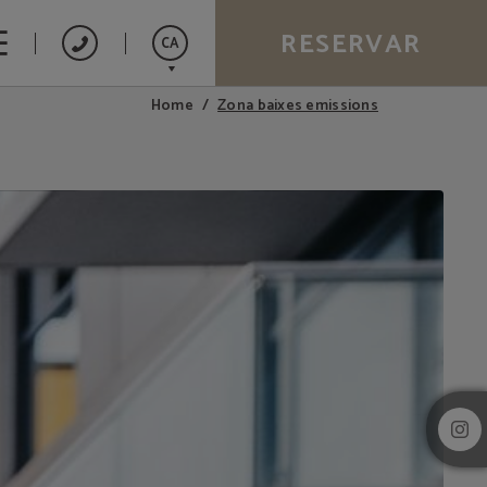
RESERVAR
CA
Zona baixes emissions
Home
Español
English
Français