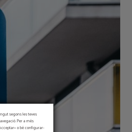
tingut segons les teves
 navegació. Per a més
morzar
«Acceptar» o bé configurar-